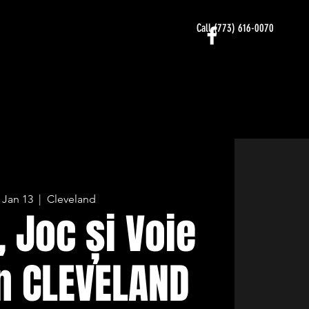
Call (773) 616-0070
, Jan 13
  |  
Cleveland
 Joc și Voie
n CLEVELAND